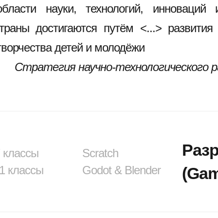
бласти науки, технологий, инноваций и
траны достигаются путём <...> развития
творчества детей и молодёжи
Стратегия научно-технологического р
Разр
7 классы
Scratch
11 классы
Godot & Blender
(Ga