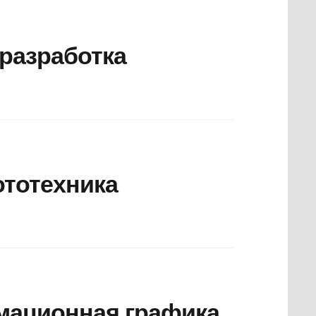
разработка
ототехника
мационная графика