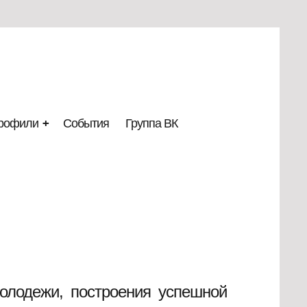
рофили
+
События
Группа ВК
олодежи, построения успешной