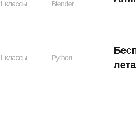
11 классы
Blender
Бес
11 классы
Python
лет