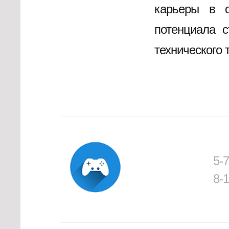
карьеры в о
потенциала с
технического 
5-
8-