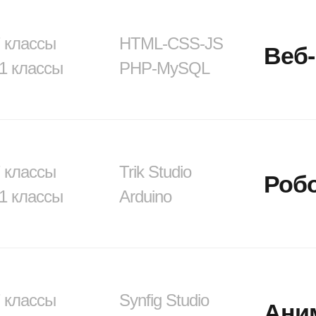
7 классы
HTML-CSS-JS
Веб-
11 классы
PHP-MySQL
7 классы
Trik Studio
Роб
11 классы
Arduino
7 классы
Synfig Studio
Ани